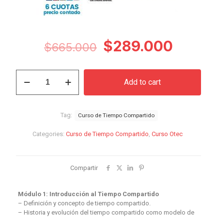
Original
Curren
$
289.000
$
665.000
price
price
was:
is:
Curso
Add to cart
de
$665.000.
$289.
Tiempo
Compartido
quantity
Tag:
Curso de Tiempo Compartido
Categories:
Curso de Tiempo Compartido
,
Curso Otec
Compartir
Módulo 1: Introducción al Tiempo Compartido
– Definición y concepto de tiempo compartido.
– Historia y evolución del tiempo compartido como modelo de