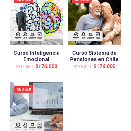
Curso Inteligencia
Curso Sistema de
Emocional
Pensiones en Chile
Original
Current
Original
Curren
$
176.000
$
176.000
$
311.600
$
216.000
price
price
price
price
was:
is:
was:
is:
$311.600.
$176.000.
$216.000.
$176.0
ON SALE