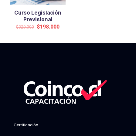
Curso Legislación
Previsional
Original
Current
$
198.000
$
329.000
price
price
was:
is:
$329.000.
$198.000.
Certificación