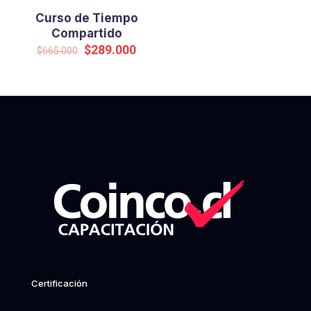
Curso de Tiempo
Compartido
Original
Current
$
289.000
$
665.000
price
price
was:
is:
$665.000.
$289.000.
Certificación