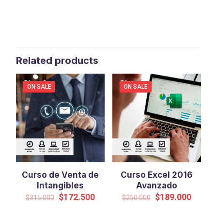
Related products
ON SALE
ON SALE
Curso de Venta de
Curso Excel 2016
Intangibles
Avanzado
Original
Current
Original
Curren
$
172.500
$
189.000
$
315.000
$
250.000
price
price
price
price
was:
is:
was:
is: