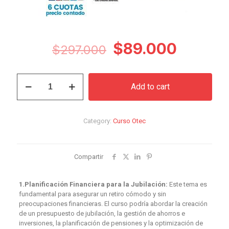
Original
Curren
$
89.000
$
297.000
price
price
was:
is:
Curso
Add to cart
para
$297.000.
$89.00
Retiro
Laboral
quantity
Category:
Curso Otec
Compartir
1.Planificación Financiera para la Jubilación:
Este tema es
fundamental para asegurar un retiro cómodo y sin
preocupaciones financieras. El curso podría abordar la creación
de un presupuesto de jubilación, la gestión de ahorros e
inversiones, la planificación de pensiones y la optimización de