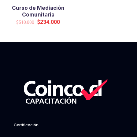
Curso de Mediación
Comunitaria
Original
Current
$
234.000
$
510.000
price
price
was:
is:
$510.000.
$234.000.
Certificación